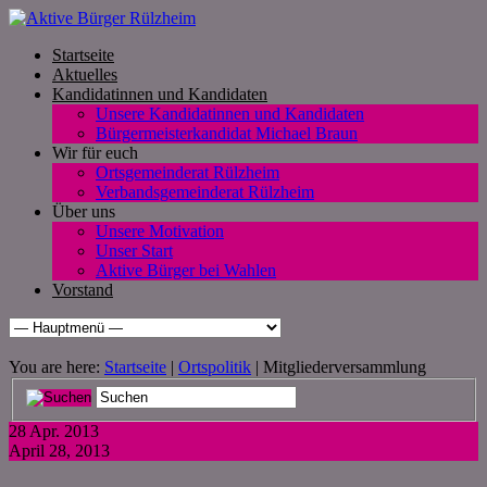
Startseite
Aktuelles
Kandidatinnen und Kandidaten
Unsere Kandidatinnen und Kandidaten
Bürgermeisterkandidat Michael Braun
Wir für euch
Ortsgemeinderat Rülzheim
Verbandsgemeinderat Rülzheim
Über uns
Unsere Motivation
Unser Start
Aktive Bürger bei Wahlen
Vorstand
You are here:
Startseite
|
Ortspolitik
| Mitgliederversammlung
28
Apr. 2013
April 28, 2013